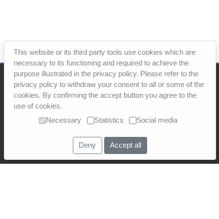
This website or its third party tools use cookies which are
necessary to its functioning and required to achieve the
purpose illustrated in the privacy policy. Please refer to the
privacy policy to withdraw your consent to all or some of the
成為合作夥伴
隱私政策
條款和條件 (AGB)
cookies. By confirming the accept button you agree to the
use of cookies.
版本說明
Login
Necessary
Statistics
Social media
Deutsch
·
English
·
Tiếng Việt
·
ไทย
·
簡体中文
·
繁體中文
·
русский
Deny
Accept all