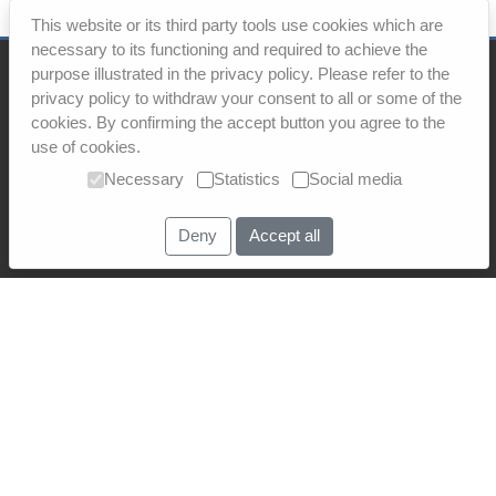
This website or its third party tools use cookies which are
necessary to its functioning and required to achieve the
purpose illustrated in the privacy policy. Please refer to the
privacy policy to withdraw your consent to all or some of the
Partner werden
Datenschutz
AGB
Impressum
cookies. By confirming the accept button you agree to the
Login
use of cookies.
Necessary
Statistics
Social media
Deutsch
·
English
·
Tiếng Việt
·
ไทย
·
簡体中文
·
繁體中文
·
русский
Deny
Accept all